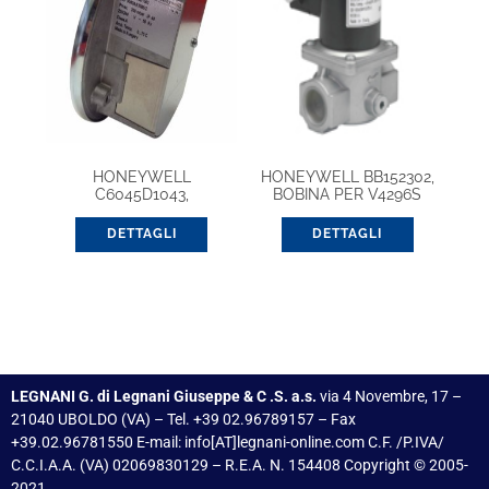
HONEYWELL
HONEYWELL BB152302,
C6045D1043,
BOBINA PER V4296S
PRESSOSTATO PER
ARIA/GAS
DETTAGLI
DETTAGLI
LEGNANI G. di Legnani Giuseppe & C .S. a.s.
via 4 Novembre, 17 –
21040 UBOLDO (VA) – Tel. +39 02.96789157 – Fax
+39.02.96781550 E-mail: info[AT]legnani-online.com C.F. /P.IVA/
C.C.I.A.A. (VA) 02069830129 – R.E.A. N. 154408 Copyright © 2005-
2021