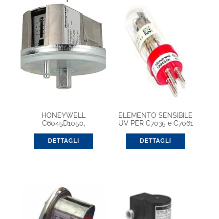
HONEYWELL
ELEMENTO SENSIBILE
C6045D1050,
UV PER C7035 e C7061
PRESSOSTATO PER
ARIA/GAS
DETTAGLI
DETTAGLI