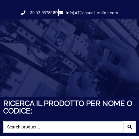
+39 02.96789157
info[AT]legnani-online.com
RICERCA IL PRODOTTO PER NOME O
CODICE: