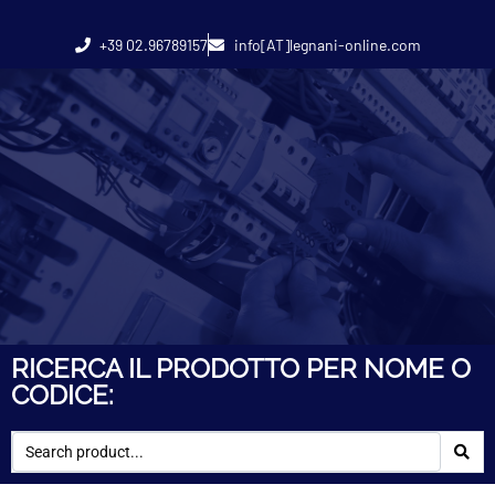
+39 02.96789157
info[AT]legnani-online.com
RICERCA IL PRODOTTO PER NOME O
CODICE: