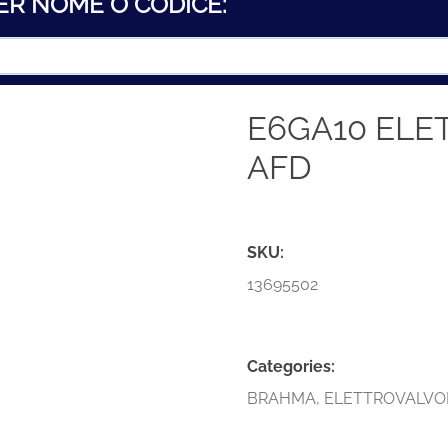
ER NOME O CODICE:
E6GA10 ELE
AFD
SKU:
13695502
Categories:
BRAHMA
,
ELETTROVALVO