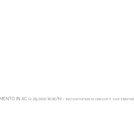
NTO IN AC (< 25.000 kcal/h) -
E6G*A10*3/8*AFD 10 1.000 G3/8" F - G3/8" F BE6*AF