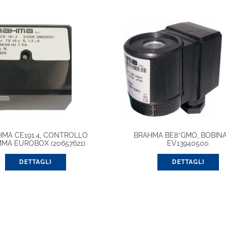
HMA CE191.4, CONTROLLO
BRAHMA BE8*GMO, BOBINA
MMA EUROBOX (20657621)
EV13940500
DETTAGLI
DETTAGLI