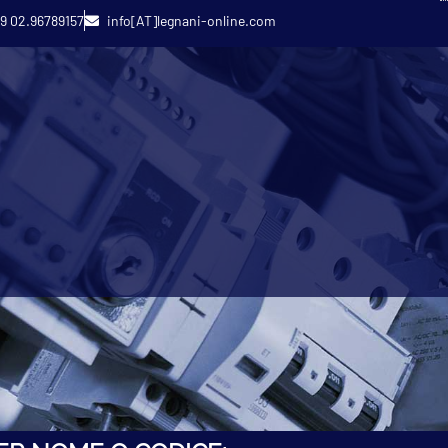
9 02.96789157
info[AT]legnani-online.com