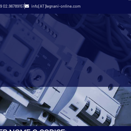
9 02.96789157
info[AT]legnani-online.com