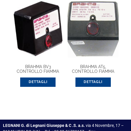
BRAHMA BV3
BRAHMA AT5,
CONTROLLO FIAMMA
CONTROLLO FIAMMA
(18021082)
DETTAGLI
DETTAGLI
LEGNANI G. di Legnani Giuseppe & C .S. a.s.
via 4 Novembre, 17 –