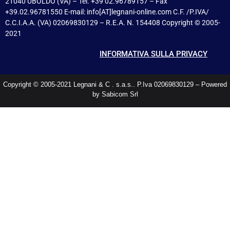
21040 UBOLDO (VA) – Tel. +39 02.96789157 – Fax
+39.02.96781550 E-mail: info[AT]legnani-online.com C.F. /P.IVA/
C.C.I.A.A. (VA) 02069830129 – R.E.A. N. 154408 Copyright © 2005-
2021
INFORMATIVA SULLA PRIVACY
Copyright © 2005-2021 Legnani & C . s.a.s.. P.Iva 02069830129 – Powered
by Sabicom Srl