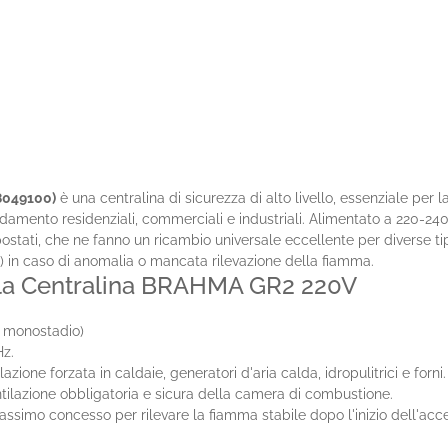
8049100)
è una centralina di sicurezza di alto livello, essenziale per 
damento residenziali, commerciali e industriali. Alimentato a 220-24
mpostati, che ne fanno un ricambio universale eccellente per diverse tip
) in caso di anomalia o mancata rilevazione della fiamma.
lla Centralina BRAHMA GR2 220V
i monostadio)
z.
azione forzata in caldaie, generatori d'aria calda, idropulitrici e forni.
ntilazione obbligatoria e sicura della camera di combustione.
assimo concesso per rilevare la fiamma stabile dopo l'inizio dell'acc