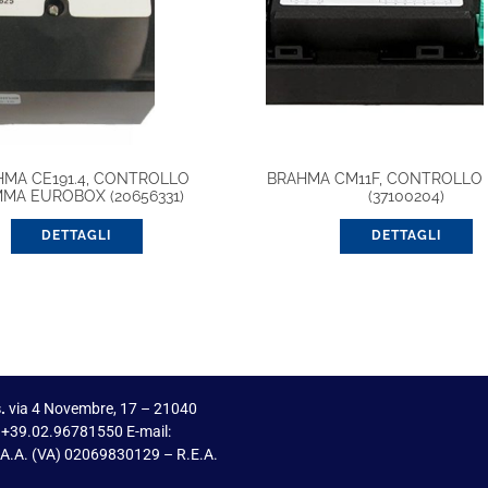
HMA CE191.4, CONTROLLO
BRAHMA CM11F, CONTROLLO
MMA EUROBOX (20656331)
(37100204)
DETTAGLI
DETTAGLI
.
via 4 Novembre, 17 – 21040
 +39.02.96781550 E-mail:
I.A.A. (VA) 02069830129 – R.E.A.