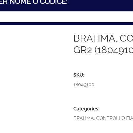
ER NOME O CODICE:
BRAHMA, C
GR2 (1804910
SKU:
18049100
Categories:
BRAHMA
,
CONTROLLO FI