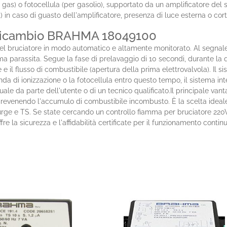
 gas) o fotocellula (per gasolio), supportato da un amplificatore del
n caso di guasto dell'amplificatore, presenza di luce esterna o cortoci
l Ricambio BRAHMA 18049100
l bruciatore in modo automatico e altamente monitorato. Al segnale di 
ma parassita. Segue la fase di prelavaggio di 10 secondi, durante la qu
il flusso di combustibile (apertura della prima elettrovalvola). Il si
nda di ionizzazione o la fotocellula entro questo tempo, il sistema 
ale da parte dell'utente o di un tecnico qualificato.Il principale van
 prevenendo l'accumulo di combustibile incombusto. È la scelta ideal
purge e TS. Se state cercando un controllo fiamma per bruciatore 2
e la sicurezza e l'affidabilità certificate per il funzionamento conti