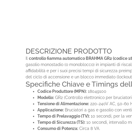
DESCRIZIONE PRODOTTO
Il
controllo fiamma automatico BRAHMA GR2 (codice 1
gasolio monostadio (o monoblocco) in impianti di riscal
affidabilità e per i suoi precisi tempi di sicurezza prei
del ciclo di accensione e un blocco immediato (lockout
Specifiche Chiave e Timings de
Codice Produttore (MPN):
18049100
Modello:
GR2 (Controllo elettronico per bruciator
Tensione di Alimentazione:
220-240V AC, 50-60 H
Applicazione:
Bruciatori a gas e gasolio con ventil
Tempo di Prelavaggio (TV):
10 secondi, per la ve
Tempo di Sicurezza (TS):
10 secondi, intervallo m
Consumo di Potenza:
Circa 8 VA.