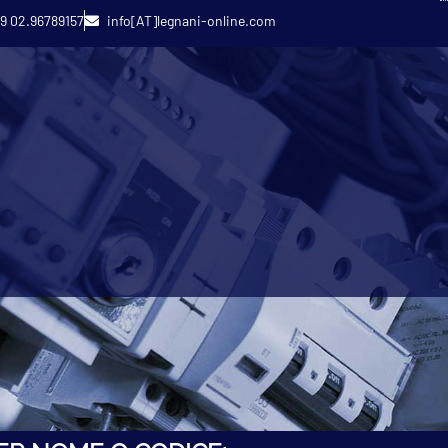
9 02.96789157
info[AT]legnani-online.com