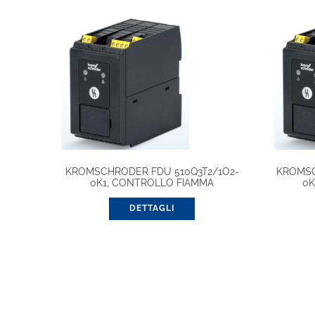
KROMSCHRODER FDU 510Q3T2/1O2-
KROMSC
0K1, CONTROLLO FIAMMA
0K
DETTAGLI