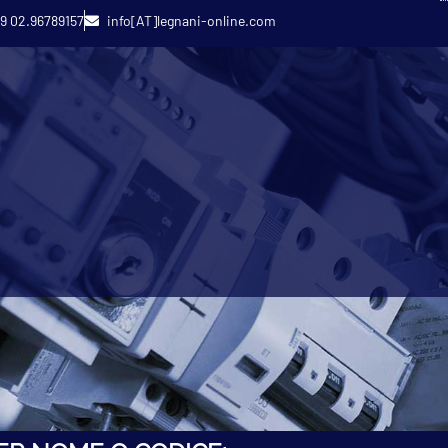
9 02.96789157
info[AT]legnani-online.com