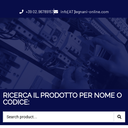
+39 02.96789157
info[AT]legnani-online.com
RICERCA IL PRODOTTO PER NOME O
CODICE: