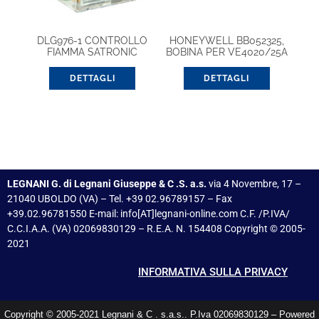
DLG976-1 CONTROLLO
HONEYWELL BB052325,
FIAMMA SATRONIC
BOBINA PER VE4020/25A
DETTAGLI
DETTAGLI
LEGNANI G. di Legnani Giuseppe & C .S. a.s.
via 4 Novembre, 17 –
21040 UBOLDO (VA) – Tel. +39 02.96789157 – Fax
+39.02.96781550 E-mail: info[AT]legnani-online.com C.F. /P.IVA/
C.C.I.A.A. (VA) 02069830129 – R.E.A. N. 154408 Copyright © 2005-
2021
INFORMATIVA SULLA PRIVACY
Copyright © 2005-2021 Legnani & C . s.a.s.. P.Iva 02069830129 – Powered