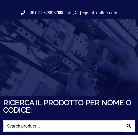
+39 02.96789157
info[AT]legnani-online.com
RICERCA IL PRODOTTO PER NOME O
CODICE: