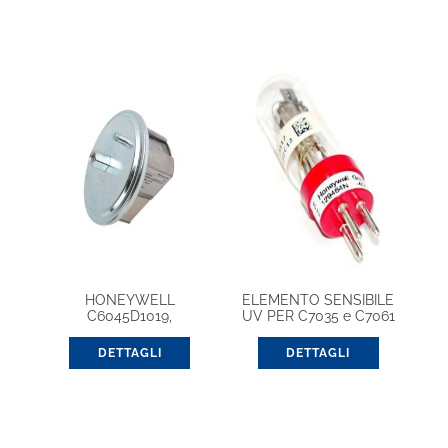
HONEYWELL
ELEMENTO SENSIBILE
C6045D1019,
UV PER C7035 e C7061
PRESSOSTATO PER
ARIA/GAS
DETTAGLI
DETTAGLI