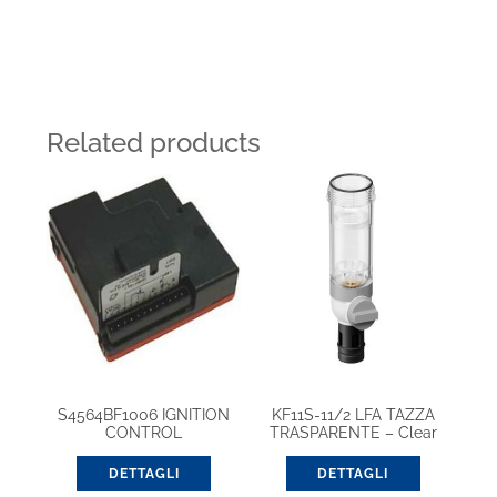
Related products
S4564BF1006 IGNITION
KF11S-11/2 LFA TAZZA
CONTROL
TRASPARENTE – Clear
filter bowl Plastic, 11/2″ –
2″
DETTAGLI
DETTAGLI