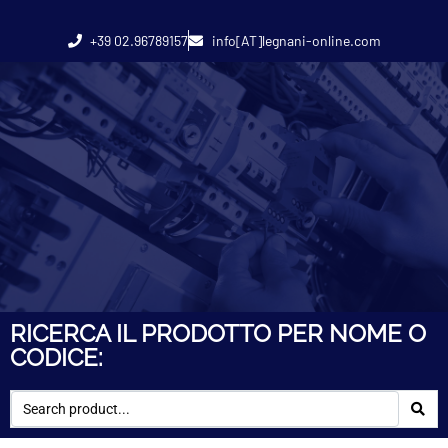
+39 02.96789157
info[AT]legnani-online.com
RICERCA IL PRODOTTO PER NOME O
CODICE: