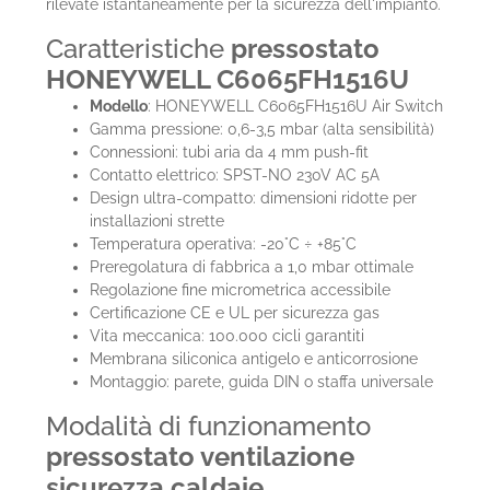
rilevate istantaneamente per la sicurezza dell'impianto.
Caratteristiche
pressostato
HONEYWELL C6065FH1516U
Modello
: HONEYWELL C6065FH1516U Air Switch
Gamma pressione: 0,6-3,5 mbar (alta sensibilità)
Connessioni: tubi aria da 4 mm push-fit
Contatto elettrico: SPST-NO 230V AC 5A
Design ultra-compatto: dimensioni ridotte per
installazioni strette
Temperatura operativa: -20°C ÷ +85°C
Preregolatura di fabbrica a 1,0 mbar ottimale
Regolazione fine micrometrica accessibile
Certificazione CE e UL per sicurezza gas
Vita meccanica: 100.000 cicli garantiti
Membrana siliconica antigelo e anticorrosione
Montaggio: parete, guida DIN o staffa universale
Modalità di funzionamento
pressostato ventilazione
sicurezza caldaie