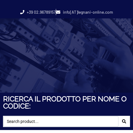
+39 02.96789157
info[AT]legnani-online.com
RICERCA IL PRODOTTO PER NOME O
CODICE: