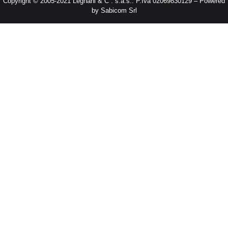
Copyright © 2005-2021 Legnani & C . s.a.s.. P.Iva 02069830129 – Powered
by Sabicom Srl