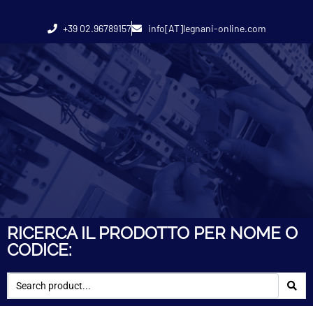
+39 02.96789157
info[AT]legnani-online.com
RICERCA IL PRODOTTO PER NOME O
CODICE: