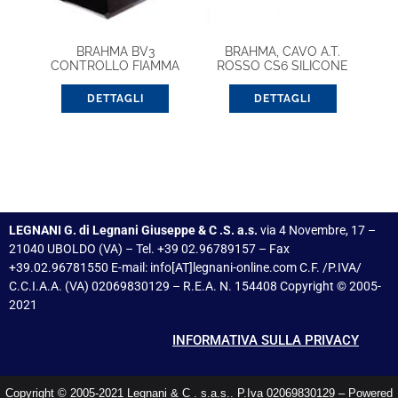
BRAHMA BV3
BRAHMA, CAVO A.T.
CONTROLLO FIAMMA
ROSSO CS6 SILICONE
DETTAGLI
DETTAGLI
LEGNANI G. di Legnani Giuseppe & C .S. a.s.
via 4 Novembre, 17 –
21040 UBOLDO (VA) – Tel. +39 02.96789157 – Fax
+39.02.96781550 E-mail: info[AT]legnani-online.com C.F. /P.IVA/
C.C.I.A.A. (VA) 02069830129 – R.E.A. N. 154408 Copyright © 2005-
2021
INFORMATIVA SULLA PRIVACY
Copyright © 2005-2021 Legnani & C . s.a.s.. P.Iva 02069830129 – Powered