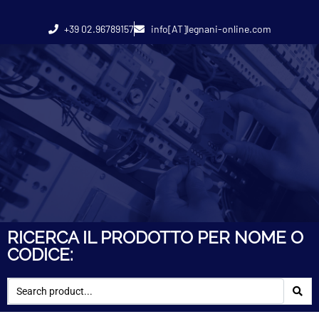
+39 02.96789157
info[AT]legnani-online.com
RICERCA IL PRODOTTO PER NOME O
CODICE: