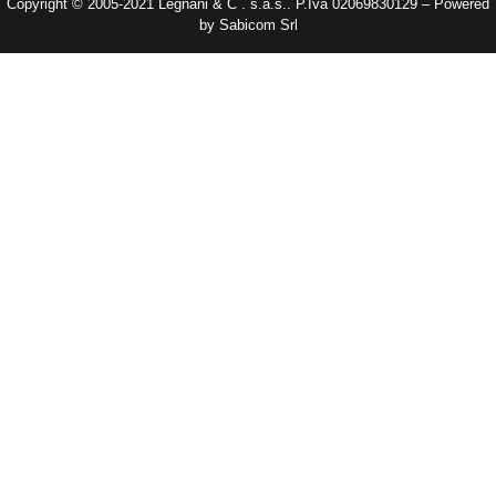
Copyright © 2005-2021 Legnani & C . s.a.s.. P.Iva 02069830129 – Powered
by Sabicom Srl