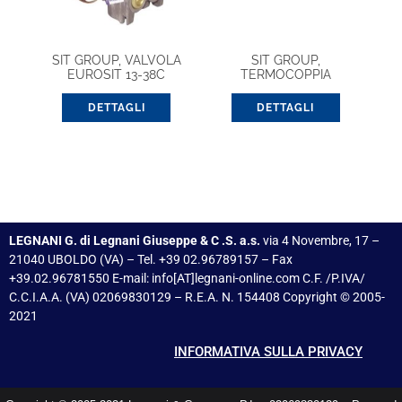
SIT GROUP, VALVOLA
SIT GROUP,
EUROSIT 13-38C
TERMOCOPPIA
(0630011)
UNIVERSALE 0208002
900
DETTAGLI
DETTAGLI
LEGNANI G. di Legnani Giuseppe & C .S. a.s.
via 4 Novembre, 17 –
21040 UBOLDO (VA) – Tel. +39 02.96789157 – Fax
+39.02.96781550 E-mail: info[AT]legnani-online.com C.F. /P.IVA/
C.C.I.A.A. (VA) 02069830129 – R.E.A. N. 154408 Copyright © 2005-
2021
INFORMATIVA SULLA PRIVACY