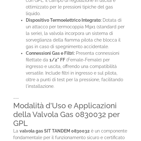
con GPL. Il campo di regolazione in uscita è
ottimizzato per le pressioni tipiche del gas
liquido.
Dispositivo Termoelettrico Integrato:
Dotata di
un attacco per termocoppia M9x1 (standard per
la serie), la valvola incorpora un sistema di
sorveglianza della fiamma pilota che blocca il
gas in caso di spegnimento accidentale.
Connessioni Gas e Filtri:
Presenta connessioni
filettate da
1/2" FF
(Female-Female) per
ingresso e uscita, offrendo una compatibilità
versatile. Include filtri in ingresso e sul pilota,
oltre a punti di test per la pressione, facilitando
l'installazione.
---
Modalità d'Uso e Applicazioni
della Valvola Gas 0830032 per
GPL
La
valvola gas SIT TANDEM 0830032
è un componente
fondamentale per il funzionamento sicuro e certificato