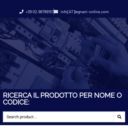
+39 02.96789157
info[AT]legnani-online.com
RICERCA IL PRODOTTO PER NOME O
CODICE: