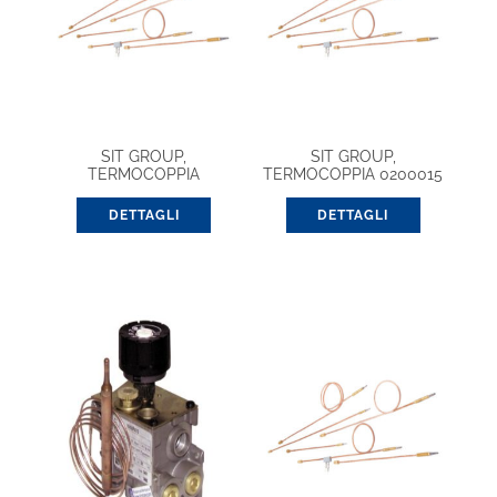
SIT GROUP,
SIT GROUP,
TERMOCOPPIA
TERMOCOPPIA 0200015
UNIVERSALE 0208004
1000 9X1 (G. UNIFICATO)
1200
DETTAGLI
DETTAGLI