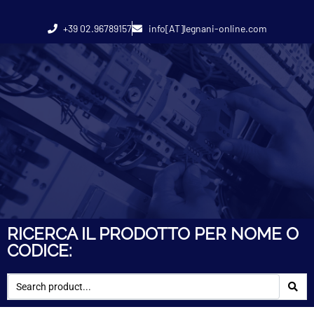
+39 02.96789157
info[AT]legnani-online.com
RICERCA IL PRODOTTO PER NOME O
CODICE: