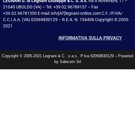
LEGNANI G. di Legnani Giuseppe & C .S. a.s.
via 4 Novembre, 17 –
21040 UBOLDO (VA) – Tel. +39 02.96789157 – Fax
+39.02.96781550 E-mail: info[AT]legnani-online.com C.F. /P.IVA/
C.C.I.A.A. (VA) 02069830129 – R.E.A. N. 154408 Copyright © 2005-
2021
INFORMATIVA SULLA PRIVACY
Copyright © 2005-2021 Legnani & C . s.a.s.. P.Iva 02069830129 – Powered
by Sabicom Srl