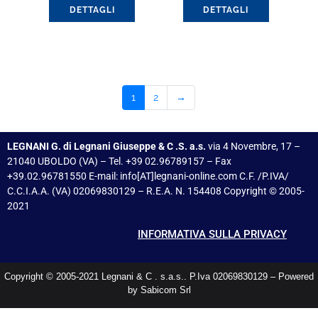
DETTAGLI
DETTAGLI
1
2
→
LEGNANI G. di Legnani Giuseppe & C .S. a.s.
via 4 Novembre, 17 –
21040 UBOLDO (VA) – Tel. +39 02.96789157 – Fax
+39.02.96781550 E-mail: info[AT]legnani-online.com C.F. /P.IVA/
C.C.I.A.A. (VA) 02069830129 – R.E.A. N. 154408 Copyright © 2005-
2021
INFORMATIVA SULLA PRIVACY
Copyright © 2005-2021 Legnani & C . s.a.s.. P.Iva 02069830129 – Powered
by Sabicom Srl