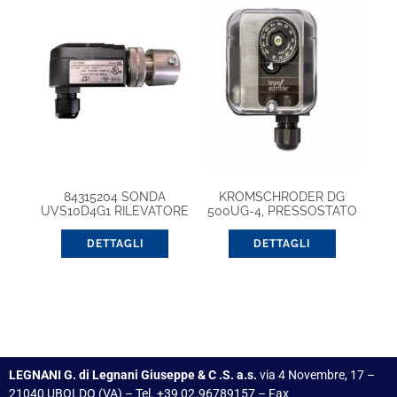
84315204 SONDA
KROMSCHRODER DG
UVS10D4G1 RILEVATORE
500UG-4, PRESSOSTATO
FIAMMA GAS – KROM
SCHRODER
DETTAGLI
DETTAGLI
LEGNANI G. di Legnani Giuseppe & C .S. a.s.
via 4 Novembre, 17 –
21040 UBOLDO (VA) – Tel. +39 02.96789157 – Fax