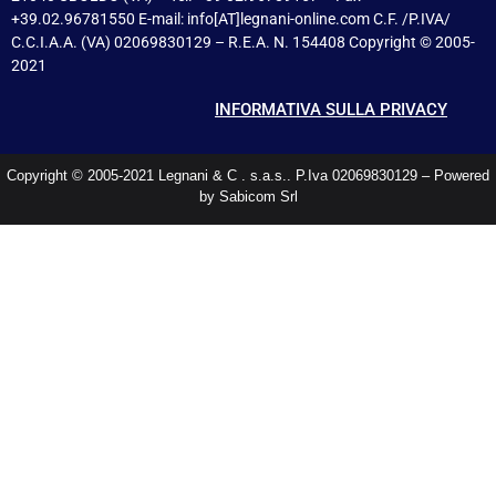
+39.02.96781550 E-mail: info[AT]legnani-online.com C.F. /P.IVA/
C.C.I.A.A. (VA) 02069830129 – R.E.A. N. 154408 Copyright © 2005-
2021
INFORMATIVA SULLA PRIVACY
Copyright © 2005-2021 Legnani & C . s.a.s.. P.Iva 02069830129 – Powered
by Sabicom Srl