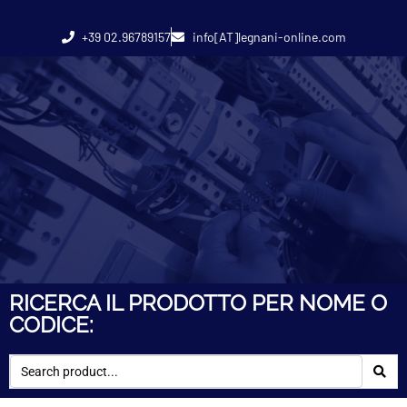
+39 02.96789157
info[AT]legnani-online.com
RICERCA IL PRODOTTO PER NOME O
CODICE: