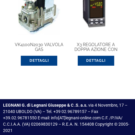
VK4100N2030 VALVOLA
X3 REGOLATORE A
GAS
DOPPIA AZIONE CON
USCITA CONTINUA
DETTAGLI
DETTAGLI
LEGNANI G. di Legnani Giuseppe & C .S. a.s.
via 4 Novembre, 17 –
21040 UBOLDO (VA) – Tel. +39 02.96789157 – Fax
+39.02.96781550 E-mail: info[AT]legnani-online.com C.F. /P.IVA/
C.C.I.A.A. (VA) 02069830129 – R.E.A. N. 154408 Copyright © 2005-
2021