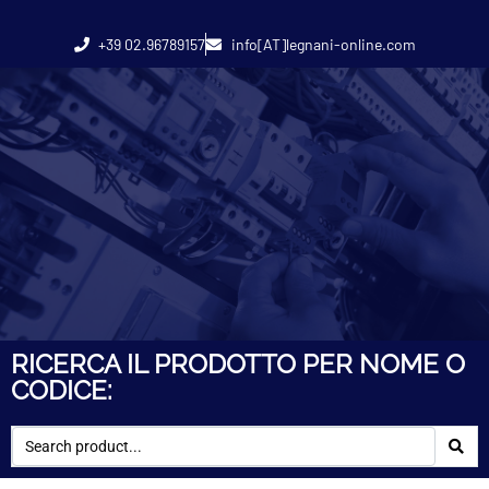
+39 02.96789157
info[AT]legnani-online.com
RICERCA IL PRODOTTO PER NOME O
CODICE: