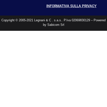
INFORMATIVA SULLA PRIVACY
Copyright © 2005-2021 Legnani & C . s.a.s.. P.Iva 02069830129 – Powered
by Sabicom Srl