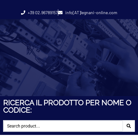
+39 02.96789157
info[AT]legnani-online.com
RICERCA IL PRODOTTO PER NOME O
CODICE: