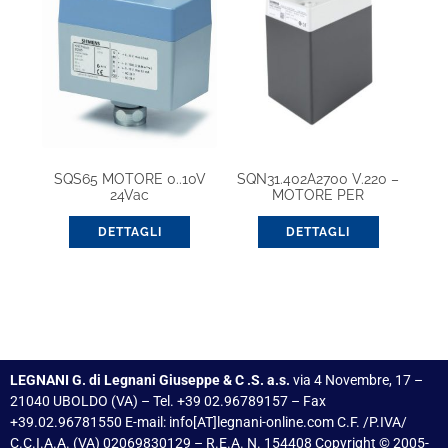
SQS65 MOTORE 0..10V
SQN31.402A2700 V.220 –
24Vac
MOTORE PER
BRUCIATORI
DETTAGLI
DETTAGLI
LEGNANI G. di Legnani Giuseppe & C .S. a.s.
via 4 Novembre, 17 –
21040 UBOLDO (VA) – Tel. +39 02.96789157 – Fax
+39.02.96781550 E-mail: info[AT]legnani-online.com C.F. /P.IVA/
C.C.I.A.A. (VA) 02069830129 – R.E.A. N. 154408 Copyright © 2005-