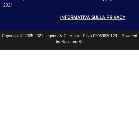
2021
INFORMATIVA SULLA PRIVACY
Copyright © 2005-2021 Legnani & C . s.a.s.. P.Iva 02069830129 – Powered
by Sabicom Srl