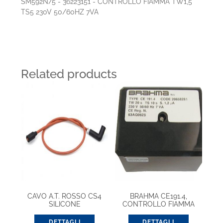
SM592N/5 - 36223151 - CONTROLLO FIAMMA TW1,5
TS5 230V 50/60HZ 7VA
Related products
CAVO A.T. ROSSO CS4
BRAHMA CE191.4,
SILICONE
CONTROLLO FIAMMA
EUROBOX (20656331)
DETTAGLI
DETTAGLI