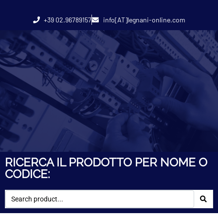
+39 02.96789157
info[AT]legnani-online.com
RICERCA IL PRODOTTO PER NOME O
CODICE: