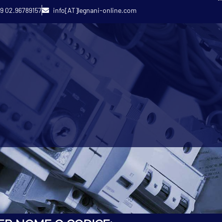
9 02.96789157
info[AT]legnani-online.com