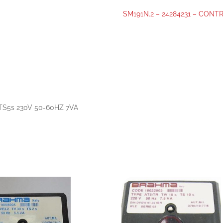
SM191N.2 – 24284231 – CON
TS5s 230V 50-60HZ 7VA