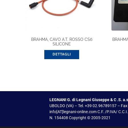
BRAHMA, CAVO A.T. ROSSO CS6
BRAHMA
SILICONE
DETTAGLI
LEGNANI G. di Legnani Giuseppe & C .S. a.s
UBOLDO (VA) – Tel. +39 02.96789157 – Fax
info[AT]legnani-online.com C.F. /P.IVA/ C.C.
N. 154408 Copyright © 2005-2021