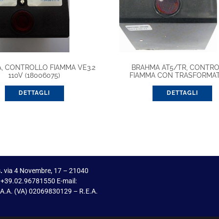
, CONTROLLO FIAMMA VE3.2
BRAHMA AT5/TR, CONTR
110V (18006075)
FIAMMA CON TRASFORMA
(18022502)
DETTAGLI
DETTAGLI
.
via 4 Novembre, 17 – 21040
 +39.02.96781550 E-mail:
I.A.A. (VA) 02069830129 – R.E.A.