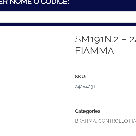
ER NOME O CODICE:
SM191N.2 – 
FIAMMA
SKU:
24284231
Categories:
BRAHMA
,
CONTROLLO FI