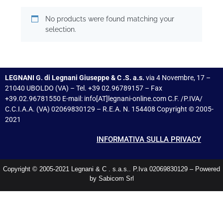
No products were found matching your
selection.
LEGNANI G. di Legnani Giuseppe & C .S. a.s.
via 4 Novembre, 17 –
21040 UBOLDO (VA) – Tel. +39 02.96789157 – Fax
+39.02.96781550 E-mail: info[AT]legnani-online.com C.F. /P.IVA/
C.C.I.A.A. (VA) 02069830129 – R.E.A. N. 154408 Copyright © 2005-
2021
INFORMATIVA SULLA PRIVACY
Copyright © 2005-2021 Legnani & C . s.a.s.. P.Iva 02069830129 – Powered
by Sabicom Srl