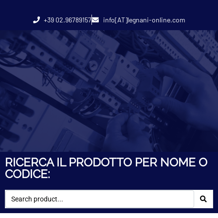
+39 02.96789157
info[AT]legnani-online.com
RICERCA IL PRODOTTO PER NOME O
CODICE: