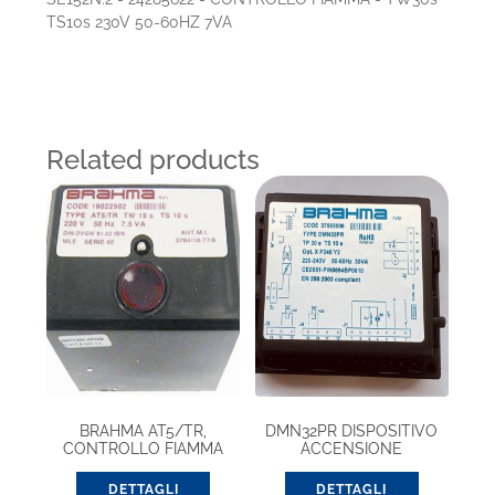
TS10s 230V 50-60HZ 7VA
Related products
BRAHMA AT5/TR,
DMN32PR DISPOSITIVO
CONTROLLO FIAMMA
ACCENSIONE
CON TRASFORMATORE
(18022502)
DETTAGLI
DETTAGLI