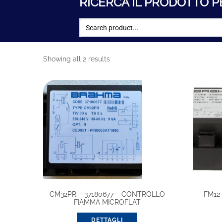
RICERCA IL PRODOTTO P
Showing all 2 results
CM32PR – 37180677 – CONTROLLO
FM12
FIAMMA MICROFLAT
DETTAGLI