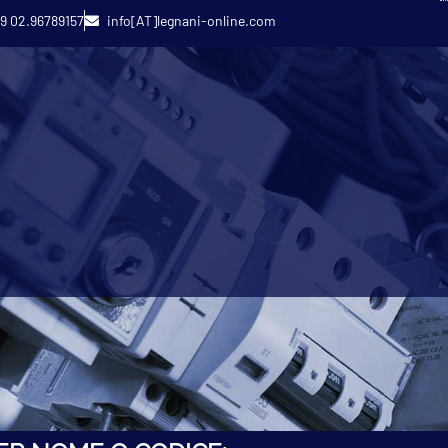
9 02.96789157
info[AT]legnani-online.com