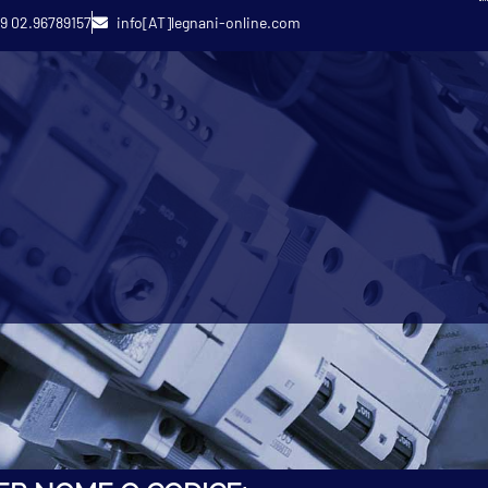
9 02.96789157
info[AT]legnani-online.com