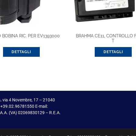
BOBINA RIC. PER EV1393000
BRAHMA CE11, CONTROLLO 
T
DETTAGLI
DETTAGLI
.
via 4 Novembre, 17 – 21040
 +39.02.96781550 E-mail:
I.A.A. (VA) 02069830129 – R.E.A.