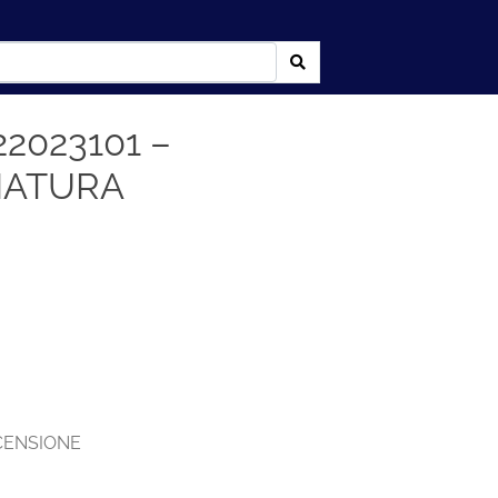
22023101 –
IATURA
CCENSIONE