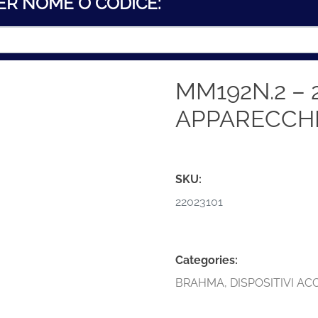
ER NOME O CODICE:
MM192N.2 – 
APPARECCH
SKU:
22023101
Categories:
BRAHMA
,
DISPOSITIVI A