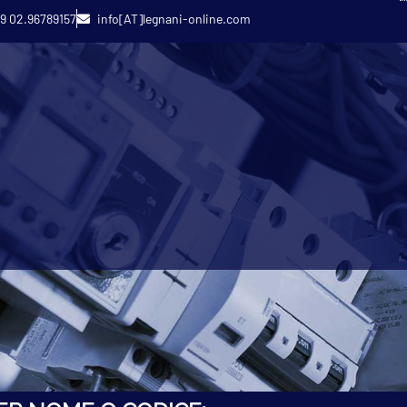
9 02.96789157
info[AT]legnani-online.com