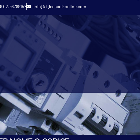
9 02.96789157
info[AT]legnani-online.com