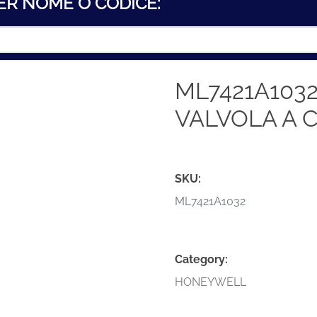
ER NOME O CODICE:
ML7421A103
VALVOLA A C
SKU:
ML7421A1032
Category:
HONEYWELL