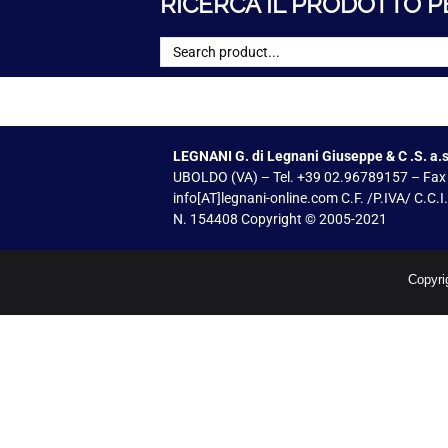
RICERCA IL PRODOTTO P
LEGNANI G. di Legnani Giuseppe & C .S. a.s
UBOLDO (VA) – Tel. +39 02.96789157 – Fax
info[AT]legnani-online.com C.F. /P.IVA/ C.C.
N. 154408 Copyright © 2005-2021
Copyri