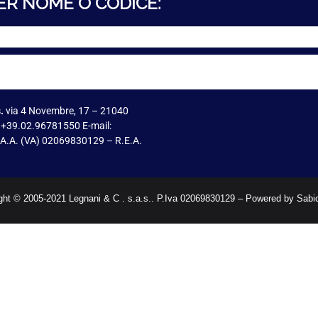
ER NOME O CODICE:
.
via 4 Novembre, 17 – 21040
 +39.02.96781550 E-mail:
I.A.A. (VA) 02069830129 – R.E.A.
ght © 2005-2021 Legnani & C . s.a.s.. P.Iva 02069830129 – Powered by Sabi