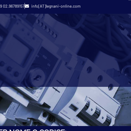
9 02.96789157
info[AT]legnani-online.com