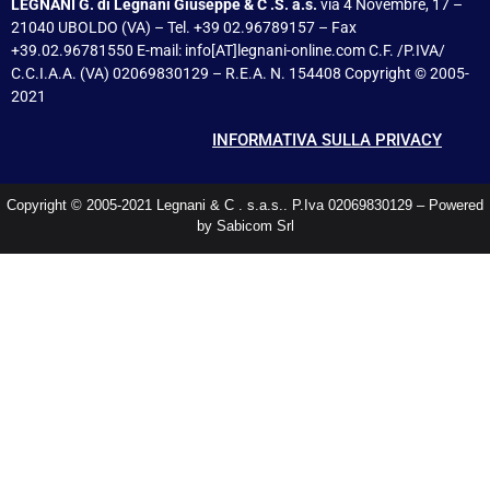
LEGNANI G. di Legnani Giuseppe & C .S. a.s.
via 4 Novembre, 17 –
21040 UBOLDO (VA) – Tel. +39 02.96789157 – Fax
+39.02.96781550 E-mail: info[AT]legnani-online.com C.F. /P.IVA/
C.C.I.A.A. (VA) 02069830129 – R.E.A. N. 154408 Copyright © 2005-
2021
INFORMATIVA SULLA PRIVACY
Copyright © 2005-2021 Legnani & C . s.a.s.. P.Iva 02069830129 – Powered
by Sabicom Srl