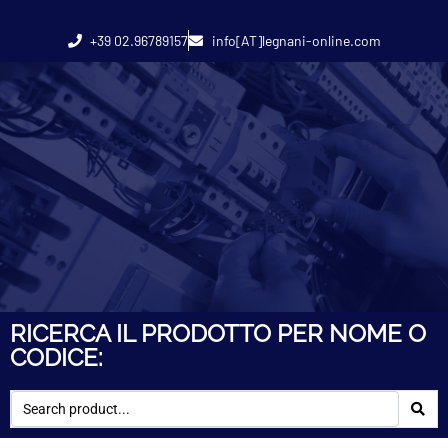
+39 02.96789157
info[AT]legnani-online.com
RICERCA IL PRODOTTO PER NOME O
CODICE: