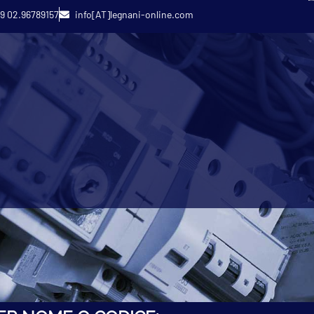
9 02.96789157
info[AT]legnani-online.com