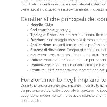
industriali. La centralina riceve il segnale dal sistema
viene rilevata o si spegne improvvisamente. In questo m
Caratteristiche principali del 
Modello
: CM31
Codice articolo
: 30082315
Tipologia
: Dispositivo elettronico di controllo e
Funzione
: Monitoraggio presenza fiamma e coman
Applicazione
: Impianti termici civili e professiona
Sistema di rilevazione
: Compatibile con elettrod
Sicurezza
: Arresto automatico del bruciatore in
Utilizzo
: Adatto a funzionamento non permanente e
Installazione
: Montaggio in quadro elettrico o va
Struttura
: Unità compatta con morsetti dedicati 
Funzionamento negli impianti te
Durante il funzionamento dell’impianto, il controllo 
sia presente e stabile. Se il segnale è regolare, il disp
accensione, spegnimento improvviso o segnale anomalo, 
non bruciato.