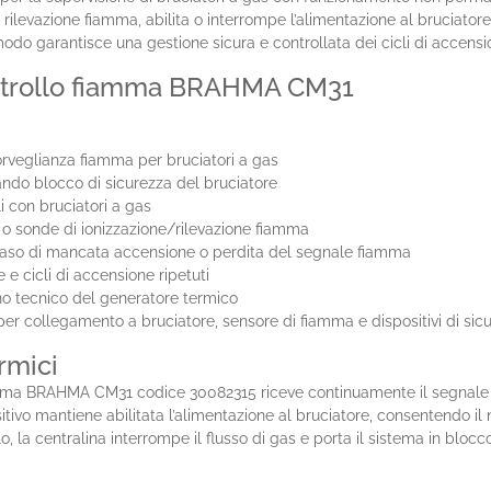
 di rilevazione fiamma, abilita o interrompe l’alimentazione al bruciat
odo garantisce una gestione sicura e controllata dei cicli di accensi
controllo fiamma BRAHMA CM31
 sorveglianza fiamma per bruciatori a gas
do blocco di sicurezza del bruciatore
li con bruciatori a gas
i o sonde di ionizzazione/rilevazione fiamma
 caso di mancata accensione o perdita del segnale fiamma
 cicli di accensione ripetuti
no tecnico del generatore termico
per collegamento a bruciatore, sensore di fiamma e dispositivi di sic
rmici
fiamma BRAHMA CM31 codice 30082315 riceve continuamente il segnale 
ositivo mantiene abilitata l’alimentazione al bruciatore, consentendo i
la centralina interrompe il flusso di gas e porta il sistema in blocc