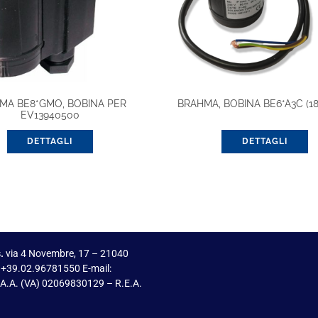
MA BE8*GMO, BOBINA PER
BRAHMA, BOBINA BE6*A3C (18
EV13940500
DETTAGLI
DETTAGLI
.
via 4 Novembre, 17 – 21040
 +39.02.96781550 E-mail:
I.A.A. (VA) 02069830129 – R.E.A.