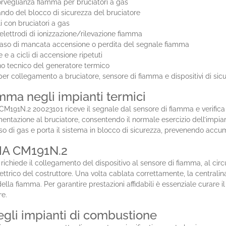
 sorveglianza fiamma per bruciatori a gas
do del blocco di sicurezza del bruciatore
li con bruciatori a gas
elettrodi di ionizzazione/rilevazione fiamma
 caso di mancata accensione o perdita del segnale fiamma
 a cicli di accensione ripetuti
no tecnico del generatore termico
per collegamento a bruciatore, sensore di fiamma e dispositivi di sic
mma negli impianti termici
M191N.2 20023101 riceve il segnale dal sensore di fiamma e verifica 
limentazione al bruciatore, consentendo il normale esercizio dell’impi
sso di gas e porta il sistema in blocco di sicurezza, prevenendo accu
HMA CM191N.2
chiede il collegamento del dispositivo al sensore di fiamma, al circ
ettrico del costruttore. Una volta cablata correttamente, la central
la fiamma. Per garantire prestazioni affidabili è essenziale curare il
re.
egli impianti di combustione