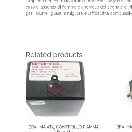
L’impiego del controllo fiamma BRAHMA CM191N.2 codice 
caso di assenza di fiamma o anomalie del segnale di ril
gas, ridurre i guasti e migliorare l’affidabilità complessi
Related products
BRAHMA AT5, CONTROLLO FIAMMA
BRAHMA,
(18021082)