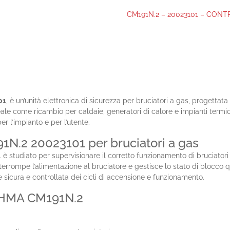
CM191N.2 – 20023101 – CON
01
, è un’unità elettronica di sicurezza per bruciatori a gas, progetta
ale come ricambio per caldaie, generatori di calore e impianti termici 
er l’impianto e per l’utente.
N.2 20023101 per bruciatori a gas
udiato per supervisionare il corretto funzionamento di bruciatori a ga
interrompe l’alimentazione al bruciatore e gestisce lo stato di blocco
sicura e controllata dei cicli di accensione e funzionamento.
RAHMA CM191N.2