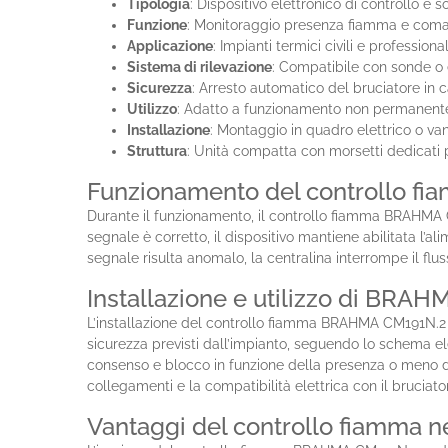
Tipologia
: Dispositivo elettronico di controllo e
Funzione
: Monitoraggio presenza fiamma e coman
Applicazione
: Impianti termici civili e professiona
Sistema di rilevazione
: Compatibile con sonde o 
Sicurezza
: Arresto automatico del bruciatore in
Utilizzo
: Adatto a funzionamento non permanente e
Installazione
: Montaggio in quadro elettrico o va
Struttura
: Unità compatta con morsetti dedicati 
Funzionamento del controllo fia
Durante il funzionamento, il controllo fiamma BRAHMA C
segnale è corretto, il dispositivo mantiene abilitata l’a
segnale risulta anomalo, la centralina interrompe il flu
Installazione e utilizzo di BRA
L’installazione del controllo fiamma BRAHMA CM191N.2 ri
sicurezza previsti dall’impianto, seguendo lo schema el
consenso e blocco in funzione della presenza o meno del
collegamenti e la compatibilità elettrica con il bruciato
Vantaggi del controllo fiamma n