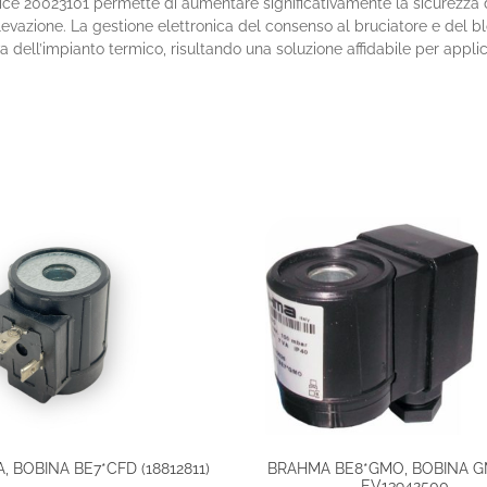
20023101 permette di aumentare significativamente la sicurezza dei 
evazione. La gestione elettronica del consenso al bruciatore e del bl
va dell’impianto termico, risultando una soluzione affidabile per applica
 BOBINA BE7*CFD (18812811)
BRAHMA BE8*GMO, BOBINA 
EV13942500