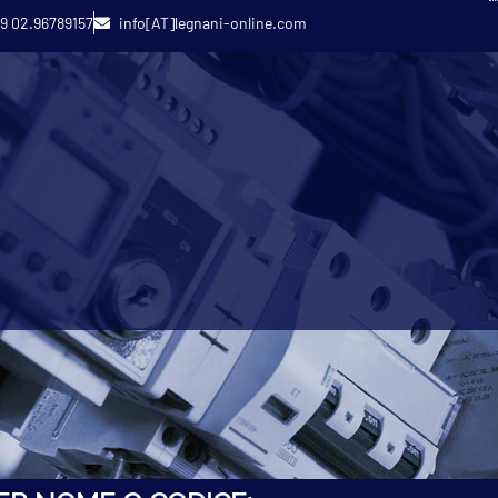
9 02.96789157
info[AT]legnani-online.com