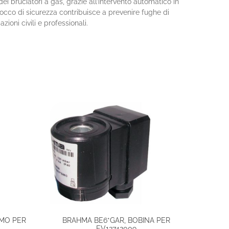
bruciatori a gas, grazie all’intervento automatico in
occo di sicurezza contribuisce a prevenire fughe di
zioni civili e professionali.
GMO PER
BRAHMA BE6*GAR, BOBINA PER
EV13742009