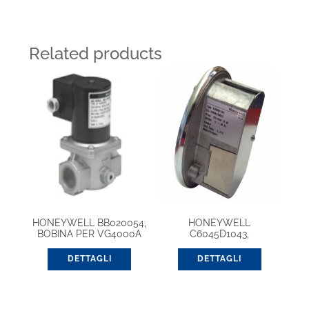
Related products
HONEYWELL BB020054,
HONEYWELL
BOBINA PER VG4000A
C6045D1043,
PRESSOSTATO PER
ARIA/GAS
DETTAGLI
DETTAGLI