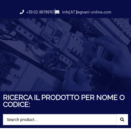
+39 02.96789157
info[AT]legnani-online.com
RICERCA IL PRODOTTO PER NOME O
CODICE: