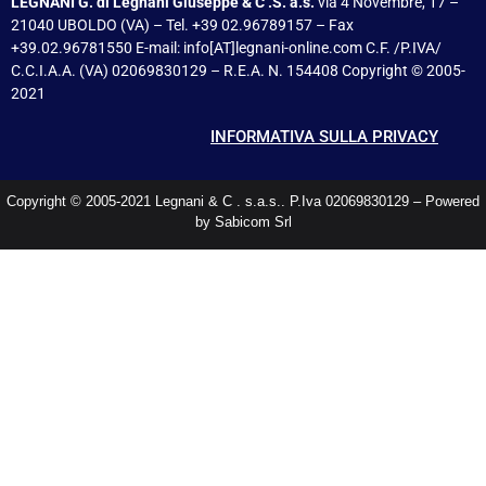
LEGNANI G. di Legnani Giuseppe & C .S. a.s.
via 4 Novembre, 17 –
21040 UBOLDO (VA) – Tel. +39 02.96789157 – Fax
+39.02.96781550 E-mail: info[AT]legnani-online.com C.F. /P.IVA/
C.C.I.A.A. (VA) 02069830129 – R.E.A. N. 154408 Copyright © 2005-
2021
INFORMATIVA SULLA PRIVACY
Copyright © 2005-2021 Legnani & C . s.a.s.. P.Iva 02069830129 – Powered
by Sabicom Srl