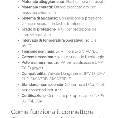
Materiale alloggiamento
: Plastica nera rinforzata
Materiale contatti
: Ottone placcato oro per
massima affidabilità
Sistema di aggancio
: Connessione a pressione
veloce e sicura con tasto di sblocco
Grado di protezione
: IP54 per protezione da
spruzzi e polvere
Intervallo di temperatura operativa
: -10°C a
+60°C
Tensione nominale
: 24 V fino a 240 V AC/DC
Corrente massima
: 10-20 A secondo il voltaggio
Potenza massima
: 110 VA per applicazioni DMV-
D(LE) 525/11
Compatibilità
: Valvole Dungs serie DMV-D, DMV-
DLE, DMV-ZRD, DMV-ZRDLE
Standard internazionale
: Conforme a DIN43650C
per connettori industriali
Certificazione
: Certificato per applicazioni NFPA
86, FM, CSA
Come funziona il connettore