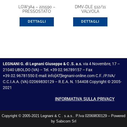
LGW3A4 – 221590 –
DMV-DLE 512/11
PRESSOSTATO
VALVOLA
DIFFERENZIALE
ELETTROMAGNETICA
DETTAGLI
DETTAGLI
LEGNANI G. di Legnani Giuseppe & C .S. a.s.
via 4 Novembre, 17 –
21040 UBOLDO (VA) – Tel. +39 02.96789157 – Fax
+39.02.96781550 E-mail: info[AT]legnani-online.com C.F. /P.IVA/
C.C.I.A.A. (VA) 02069830129 – R.E.A. N. 154408 Copyright © 2005-
2021
INFORMATIVA SULLA PRIVACY
Copyright © 2005-2021 Legnani & C . s.a.s.. P.Iva 02069830129 – Powered
by Sabicom Srl