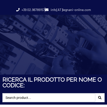
+39 02.96789157
info[AT]legnani-online.com
RICERCA IL PRODOTTO PER NOME O
CODICE: