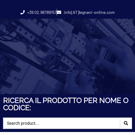
+39 02.96789157
info[AT]legnani-online.com
RICERCA IL PRODOTTO PER NOME O
CODICE: