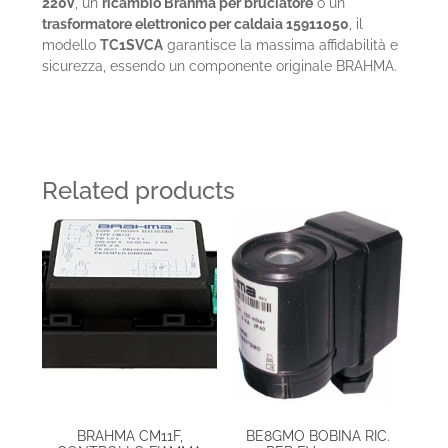
220V
, un
ricambio Brahma per bruciatore
o un
trasformatore elettronico per caldaia 15911050
, il
modello
TC1SVCA
garantisce la massima affidabilità e
sicurezza, essendo un componente originale BRAHMA.
Related products
BRAHMA CM11F,
BE8GMO BOBINA RIC.