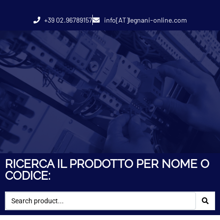
+39 02.96789157
info[AT]legnani-online.com
RICERCA IL PRODOTTO PER NOME O
CODICE: